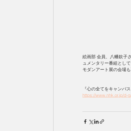
絵画部 会員、八幡欽子
ュメンタリー番組として
モダンアート展の会場も
『心の全てをキャンバス
https://www.nhk.or.jp/d-