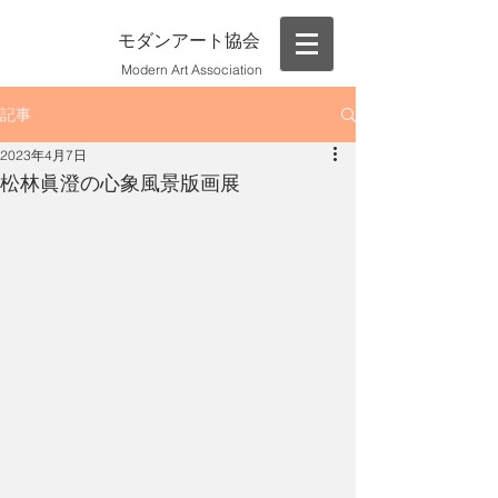
モダンアート協会
Modern Art Association
記事
2023年4月7日
松林眞澄の心象風景版画展