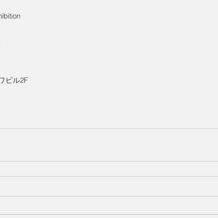
ibition
廊
ワビル2F