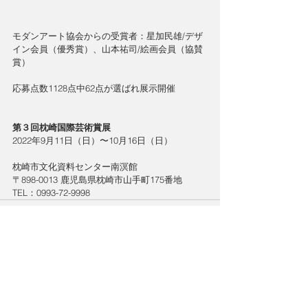
モダンアート協会からの受賞者：星加民雄/デザ
イン会員（優秀賞）、山本祐司/絵画会員（協賛
賞）
応募点数1128点中62点が選ばれ展示開催
第３回枕崎国際芸術賞展
2022年9月11日（日）〜10月16日（日）
枕崎市文化資料センター南溟館
〒898-0013 鹿児島県枕崎市山手町175番地 
TEL：0993-72-9998
コメント