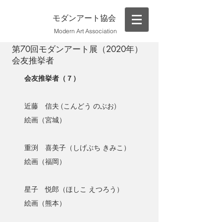
モダンアート協会
Modern Art Association
第70回モダンアート展（2020年）
会友推挙者
会友推挙者（７）
近藤 信夫 (こんどう のぶお)
絵画（宮城）
重渕 喜美子（しげぶち きみこ）
絵画（福岡）
星子 悦郎（ほしこ えつろう）
絵画（熊本）