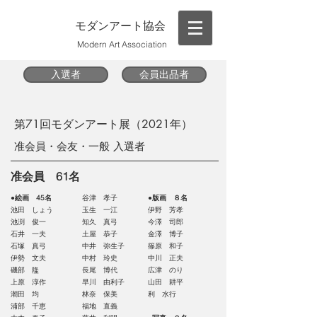
モダンアート協会
Modern Art Association
入選者
会員出品者
第71回モダンアート展（2021年）
准会員・会友・一般 入選者
准会員 61名
●絵画 45名
谷津 孝子
●版画 ８名
池田 しょう
玉生 一江
伊野 芳孝
池渕 俊一
知久 真弓
今澤 司郎
石井 一夫
土屋 恭子
金澤 博子
石塚 真弓
中井 弥生子
篠原 和子
伊勢 文夫
中村 玲史
中川 正夫
磯部 隆
長尾 博代
広津 のり
上原 淳作
早川 由利子
山田 耕平
潮田 均
林奈 保美
利 水行
浦部 千恵
福地 直義