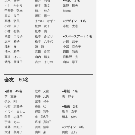
大木 泰子
藤井 利明
●写真 ２名
小川 かおり
藤本 隆文
浅野 則夫
甲斐野 弘幸
細井 啓之
Momo
喜多 良子
堀江 淳一
栗林 弘美
まつい かずこ
●デザイン １名
小櫻 京子
松井 友子
小松 太志
小林 有美
松本 廣一
斉藤 エミ子
松本 みどり
●スペースアート５名
坂本 和子
松本 八千代
井田 昌子
澤村 祥
源 顕
小沼 百合子
清水 雅子
宮田 良三
西田 和恵
高橋 けいこ
山内 晴美
日比野 光
武部 眞理子
吉井 まりの
山林 彩子
会友 60名
●絵画 45名
辻本 又慶
●彫刻 1
名
李 宣喜
筒井 元美
滝 静子
伊沢 剛
冨澤 和子
今西 恵美子
長島 弘
●版画 2名
イワイ ヨシコ
縄田 和子
塩見 京子
臼田 志保子
東 美名子
橋本 健作
宇津 えみ
広瀬 真知子
遠藤 由紀子
兵頭 信幸
●デザイン 4名
大浦 美知子
廣川 豪
岡庭 正行