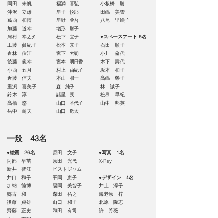
岡田 未帆
福満 喜弘
小板橋 勝
沖沢 立雄
星子 悦郎
田嶋 美雪
葛西 和博
星野 金吾
八尾 里絵子
加藤 道幸
増形 勝子
河村 幸之介
松下 宣子
●スペースアート 8名
工藤 眞紀子
松本 京子
石田 順子
倉林 信江
宮下 六朗
小川 倫代
後藤 俊幸
宮本 明日香
木下 壽代
小西 五月
村上 由紀子
坂本 和子
近藤 信夫
本山 和一
髙嶋 榮子
重渕 喜美子
森 純子
林 誠子
鈴木 淳
諸星 実
松島 早紀
髙橋 悠
山口 香代子
山中 邦英
岳中 耐夫
山口 敬太
一般 43名
●絵画 26名
原田 文子
●写真 1名
阿部 早苗
原田 光代
X-Ray
新井 智江
ピストジャム
井口 和子
平岡 恵子
●デザイン 4名
加納 徳博
福岡 美智子
井上 淳子
郷古 和
森田 祐之
海老原 梓
後藤 貞雄
山口 和子
北原 隆志
齊藤 正史
和田 有司
許 芳薇