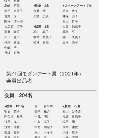
佐々 有爾
島崎 吾郎
●彫刻 2名
●スペースアート 7名
島田 八重子
永井 守
植木 政光
菅野 淳
矢野 茂次
神保 節子
関根 慎一郎
西田 昇平
大工原 広子
●
版画 3名
白田 知恵子
高井 隆正
石山 晶子
花島 平
田口 遊子
坂本 由美子
細田 久美子
仲栄 真徹
松林 眞澄
三木 悦子
中嶋 浩
長縄 拓哉
第71回モダンアート展（2021年）
会員出品者
会員 204名
●絵画 131名
冨田 喜平司
●版画 22名
明石 英子
長岡 祐介
相田 ひろみ
阿久津 和子
中風 明世
浅井 菜保子
浅田 洋二
中角 洋子
稲田 明
浅野 瑞枝
中野 由紀子
大島 庸世
安達 吉男
永田 ケイ子
大塚 恵子
飯塚 直也
長浜 泰
大橋 宏記