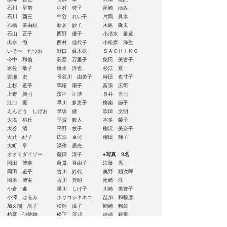
石川 早苗
中村 啓子
尾崎 ゆみ
石川 酉三
中谷 れい子
片岡 眞幸
石橋 美由紀
新居 妙子
木島 隆夫
石山 正子
西野 優子
小清水 量造
出水 徹
西村 佳代子
小松原 洋生
いそべ たつお
野口 眞木雄
ＳＡＣＨＩＫＯ
今中 和義
萩原 万里子
柴田 美智子
岩佐 敏子
橋本 淳也
杉江 寛
岩瀬 史
長谷川 由美子
時田 也寸子
上杉 道子
馬場 陽子
富張 広司
上野 新司
濱中 正博
長井 光司
江口 薫
早川 多恵子
柳楽 節子
えんどう しげお
早坂 健
吹田 文明
大塩 桃丘
平賀 數人
本多 榮子
大谷 清
平野 牧子
柳沢 美奈子
大辻 紀子
広畑 卓司
柳田 輝子
大町 亨
深作 廣光
オオミダイゾー
藤田 淳子
●写真 9名
岡田 博幸
藤貫 喜由子
江藤 亮
岡田 道子
古川 鈴代
奥野 順次郎
岡本 博実
古川 秀昭
尾崎 洋
小倉 進
星川 しげ子
川崎 美智子
小澤 はるみ
ホリコシキネコ
苗加 和毅彦
加久間 晶子
松岡 滋子
能崎 邦雄
柏尾 伊佐雄
松下 茂邦
穂積 穀重
柏瀬 功次
松村 啓仙
松永 楠生